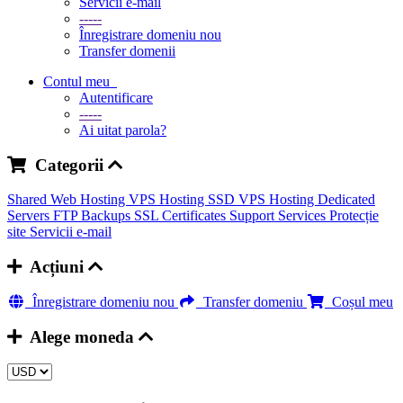
Servicii e-mail
-----
Înregistrare domeniu nou
Transfer domenii
Contul meu
Autentificare
-----
Ai uitat parola?
Categorii
Shared Web Hosting
VPS Hosting
SSD VPS Hosting
Dedicated
Servers
FTP Backups
SSL Certificates
Support Services
Protecție
site
Servicii e-mail
Acțiuni
Înregistrare domeniu nou
Transfer domeniu
Coșul meu
Alege moneda