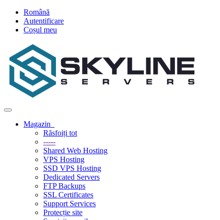
Română
Autentificare
Coșul meu
Navigare
Toggle
Magazin
Răsfoiți tot
-----
Shared Web Hosting
VPS Hosting
SSD VPS Hosting
Dedicated Servers
FTP Backups
SSL Certificates
Support Services
Protecție site