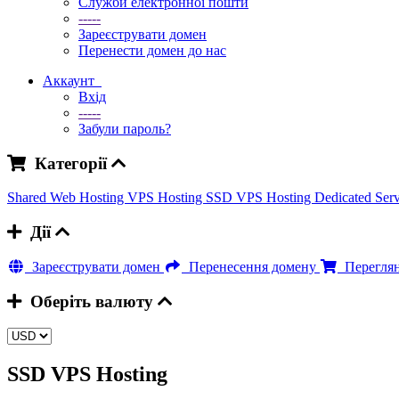
Служби електронної пошти
-----
Зареєструвати домен
Перенести домен до нас
Аккаунт
Вхід
-----
Забули пароль?
Категорії
Shared Web Hosting
VPS Hosting
SSD VPS Hosting
Dedicated Ser
Дії
Зареєструвати домен
Перенесення домену
Переглян
Оберіть валюту
SSD VPS Hosting