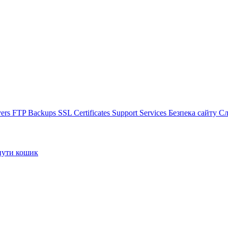
vers
FTP Backups
SSL Certificates
Support Services
Безпека сайту
Сл
ути кошик