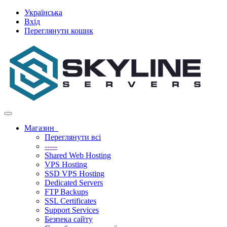
Українська
Вхід
Переглянути кошик
Переключити
навігацію
Магазин
Переглянути всі
-----
Shared Web Hosting
VPS Hosting
SSD VPS Hosting
Dedicated Servers
FTP Backups
SSL Certificates
Support Services
Безпека сайту