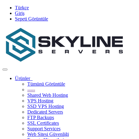
Türkçe
Giriş
Sepeti Görüntüle
Gezinmeyi
değiştir
Ürünler
Tümünü Görüntüle
-----
Shared Web Hosting
VPS Hosting
SSD VPS Hosting
Dedicated Servers
FTP Backups
SSL Certificates
Support Services
Web Sitesi Güvenliği