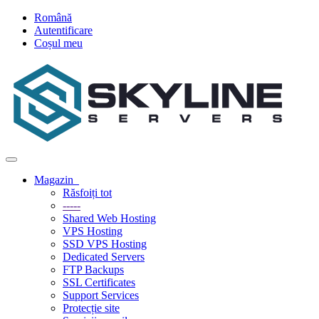
Română
Autentificare
Coșul meu
Navigare
Toggle
Magazin
Răsfoiți tot
-----
Shared Web Hosting
VPS Hosting
SSD VPS Hosting
Dedicated Servers
FTP Backups
SSL Certificates
Support Services
Protecție site