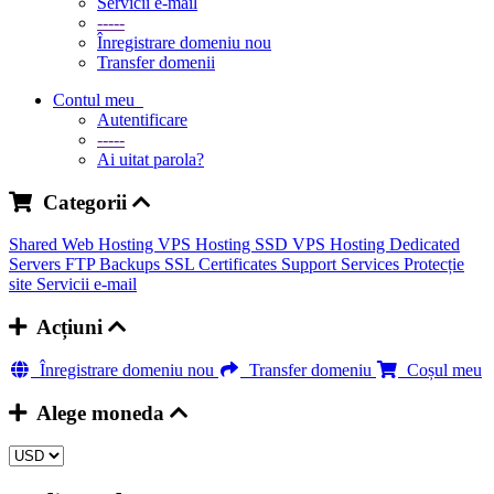
Servicii e-mail
-----
Înregistrare domeniu nou
Transfer domenii
Contul meu
Autentificare
-----
Ai uitat parola?
Categorii
Shared Web Hosting
VPS Hosting
SSD VPS Hosting
Dedicated
Servers
FTP Backups
SSL Certificates
Support Services
Protecție
site
Servicii e-mail
Acțiuni
Înregistrare domeniu nou
Transfer domeniu
Coșul meu
Alege moneda