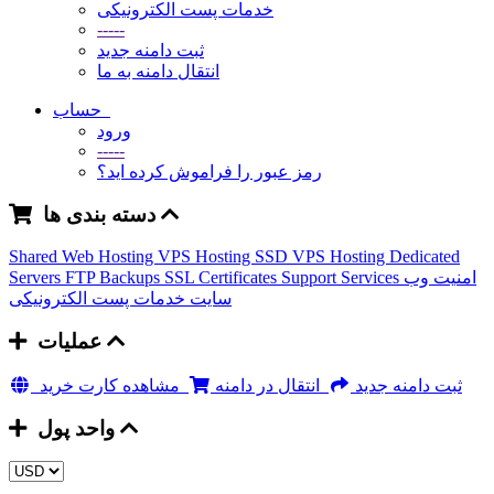
خدمات پست الکترونیکی
-----
ثبت دامنه جدید
انتقال دامنه به ما
حساب
ورود
-----
رمز عبور را فراموش کرده اید؟
دسته بندی ها
Shared Web Hosting
VPS Hosting
SSD VPS Hosting
Dedicated
Servers
FTP Backups
SSL Certificates
Support Services
امنیت وب
سایت
خدمات پست الکترونیکی
عملیات
ثبت دامنه جدید
انتقال در دامنه
مشاهده کارت خرید
واحد پول