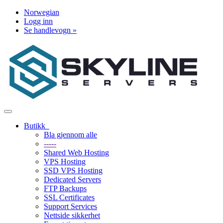
Norwegian
Logg inn
Se handlevogn »
Bytt
navigasjon
Butikk
Bla gjennom alle
-----
Shared Web Hosting
VPS Hosting
SSD VPS Hosting
Dedicated Servers
FTP Backups
SSL Certificates
Support Services
Nettside sikkerhet