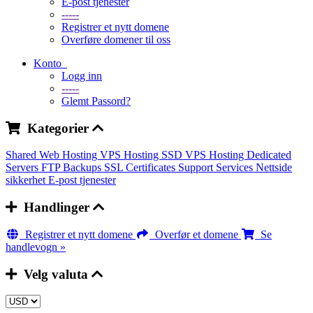
E-post tjenester
-----
Registrer et nytt domene
Overføre domener til oss
Konto
Logg inn
-----
Glemt Passord?
Kategorier
Shared Web Hosting
VPS Hosting
SSD VPS Hosting
Dedicated
Servers
FTP Backups
SSL Certificates
Support Services
Nettside
sikkerhet
E-post tjenester
Handlinger
Registrer et nytt domene
Overfør et domene
Se
handlevogn »
Velg valuta